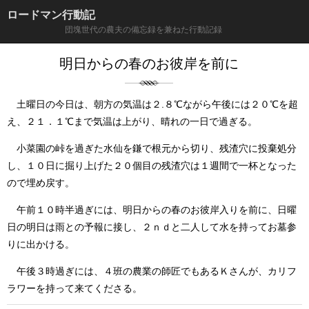
ロードマン行動記
団塊世代の農夫の備忘録を兼ねた行動記録
明日からの春のお彼岸を前に
土曜日の今日は、朝方の気温は２.８℃ながら午後には２０℃を超
え、２１．１℃まで気温は上がり、晴れの一日で過ぎる。
小菜園の峠を過ぎた水仙を鎌で根元から切り、残渣穴に投棄処分
し、１０日に掘り上げた２０個目の残渣穴は１週間で一杯となった
ので埋め戻す。
午前１０時半過ぎには、明日からの春のお彼岸入りを前に、日曜
日の明日は雨との予報に接し、２ｎｄと二人して水を持ってお墓参
りに出かける。
午後３時過ぎには、４班の農業の師匠でもあるＫさんが、カリフ
ラワーを持って来てくださる。