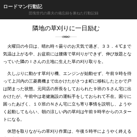
ロードマン行動記
団塊世代の農夫の備忘録を兼ねた行動記録
隣地の草刈りに一日励む
火曜日の今日は、晴れ時々曇りのお天気で過ぎ、３３．４℃まで
気温は上がる中、お盆前には腰痛で草刈りができず、伸び放題とな
っていた隣のＩさんの土地に生えた草の刈り取りを。
久しぶりに動かす草刈り機、エンジンが始動せず、午前９時を待
って上川内の三菱農機まで出かけたがさつま町に移転したとかで戸
は閉まった状態。元同店の所長をしておられた９班のＳさん宅に出
かけたが、午前中は老健施設の運転手をしておられて不在。困りに
困ったあげく、１０班のＮさん宅に立ち寄り事情を説明し、ようや
く起動してもらい、朝の涼しい内の草刈は午前９時半からのスター
トになる。
休憩を取りながらの草刈り作業は、午後５時半にようやく終える