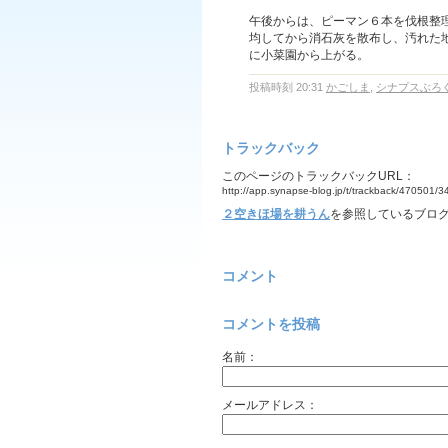
午後からは、ピーマン６本を伐根整
均してから消石灰を散布し、汚れた
に小菜園から上がる。
投稿時刻 20:31
かごしま
,
シナプスぶろ
トラックバック
このページのトラックバックURL：
http://app.synapse-blog.jp/t/trackback/470501/
２空きほ場を耕うん
を参照しているブログ
コメント
コメントを投稿
名前：
メールアドレス：