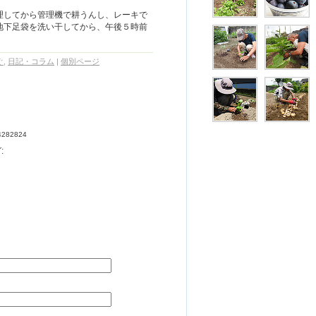
理してから管理機で耕うんし、レーキで
地下足袋を洗い干してから、午後５時前
ぐ
,
日記・コラム
|
個別ページ
34282824
: