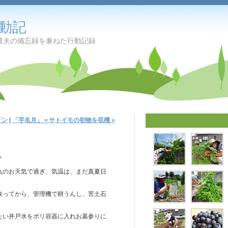
動記
忘録を兼ねた行動記録
イン
|
「芋名月」＝サトイモの初物を収穫 »
ん
れのお天気で過ぎ、気温は、まだ真夏日
取ってから、管理機で耕うんし、苦土石
。
たい井戸水をポリ容器に入れお墓参りに