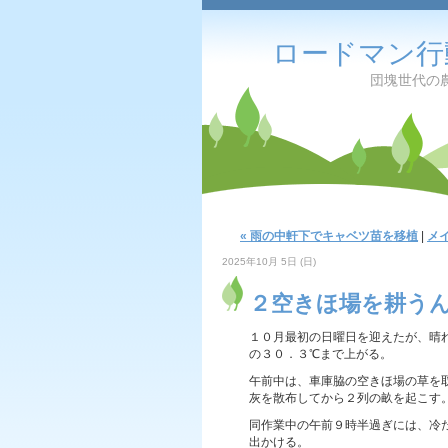
ロードマン行
団塊世代の農夫の備
« 雨の中軒下でキャベツ苗を移植
|
メ
2025年10月 5日 (日)
２空きほ場を耕う
１０月最初の日曜日を迎えたが、晴
の３０．３℃まで上がる。
午前中は、車庫脇の空きほ場の草を
灰を散布してから２列の畝を起こす
同作業中の午前９時半過ぎには、冷
出かける。