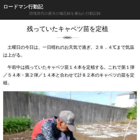
ロードマン行動記
団塊世代の農夫の備忘録を兼ねた行動記録
残っていたキャベツ苗を定植
土曜日の今日は、一日晴れのお天気で過ぎ、２８．４℃まで気温
は上がる。
午前中は残っていたキャベツ苗１４本を定植する。これで第１弾
／５４本・第２弾／１４本と合わせて計８２本のキャベツの苗を定
植。