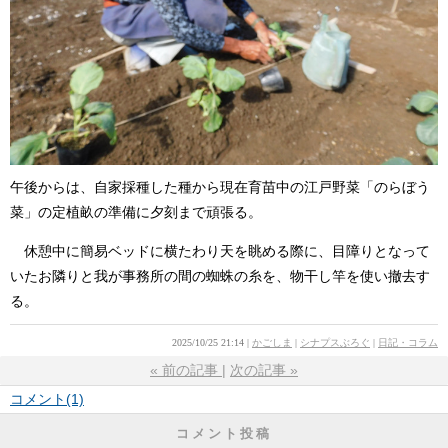
午後からは、自家採種した種から現在育苗中の江戸野菜「のらぼう
菜」の定植畝の準備に夕刻まで頑張る。
休憩中に簡易ベッドに横たわり天を眺める際に、目障りとなって
いたお隣りと我が事務所の間の蜘蛛の糸を、物干し竿を使い撤去す
る。
2025/10/25 21:14
かごしま
シナプスぶろぐ
日記・コラム
«
前の記事
次の記事
»
コメント(1)
コメント投稿