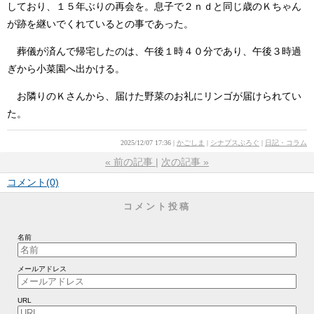
しており、１５年ぶりの再会を。息子で２ｎｄと同じ歳のＫちゃん
が跡を継いでくれているとの事であった。
葬儀が済んで帰宅したのは、午後１時４０分であり、午後３時過
ぎから小菜園へ出かける。
お隣りのＫさんから、届けた野菜のお礼にリンゴが届けられてい
た。
2025/12/07 17:36
かごしま
シナプスぶろぐ
日記・コラム
«
前の記事
次の記事
»
コメント(0)
コメント投稿
名前
メールアドレス
URL