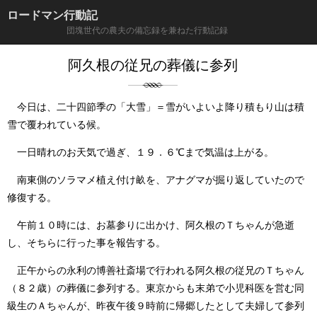
ロードマン行動記
団塊世代の農夫の備忘録を兼ねた行動記録
阿久根の従兄の葬儀に参列
今日は、二十四節季の「大雪」＝雪がいよいよ降り積もり山は積
雪で覆われている候。
一日晴れのお天気で過ぎ、１９．６℃まで気温は上がる。
南東側のソラマメ植え付け畝を、アナグマが掘り返していたので
修復する。
午前１０時には、お墓参りに出かけ、阿久根のＴちゃんが急逝
し、そちらに行った事を報告する。
正午からの永利の博善社斎場で行われる阿久根の従兄のＴちゃん
（８２歳）の葬儀に参列する。東京からも末弟で小児科医を営む同
級生のＡちゃんが、昨夜午後９時前に帰郷したとして夫婦して参列