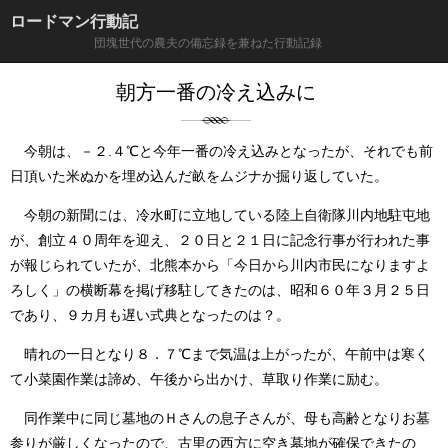
ロードマン行動記
団塊世代の農夫の備忘録を兼ねた行動記録
朝方一番の冷え込みに
今朝は、－２.４℃と今年一番の冷え込みとなったが、それでも前
日頂いた米ぬかを埋め込んだ畝をムジナか掘り返していた。
今朝の新聞には、冷水町に立地している陸上自衛隊川内地駐屯地
が、創立４０周年を迎え、２０日と２１日に記念行事が行われた事
が報じられていたが、北熊本から「今日から川内市民になりますよ
ろしく」の横断幕を掲げ移駐してきたのは、昭和６０年３月２５日
であり、９カ月も遅い式典となったのは？。
晴れの一日となり８．７℃まで気温は上がったが、午前中は寒く
て小菜園作業は諦め、午後から出かけ、草取り作業に励む。
同作業中に同じ墓地のＨさんの息子さんが、母も高齢となりお墓
参りが厳しくなったので、古里の西方に空き墓地が確保できたの