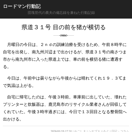
ロードマン行動記
団塊世代の農夫の備忘録を兼ねた行動記録
県道３１号 目の前を猪が横切る
月曜日の今日は、２ｎｄの訓練治療を受けるため、午前８時半に
自宅を出発し、南九州川辺まで出かけるが、県道３１号の南さつま
市から南九州市に入った県道上では、車の前を横切る猪に遭遇す
る。
今日は、午前中は曇りながら午後からは晴れてくれ１９．３℃ま
で気温は上がる。
自宅に帰宅したのは、午後３時前。車庫前に出していた、壊れた
プリンターと炊飯器は、鹿児島市のリサイクル業者さんが回収して
くれていた。午後３時半過ぎには、今日で１３回目となる整骨院へ
出かける。
2026/01/19 17:31
かごしま
シナプスぶろぐ
日記・コラム