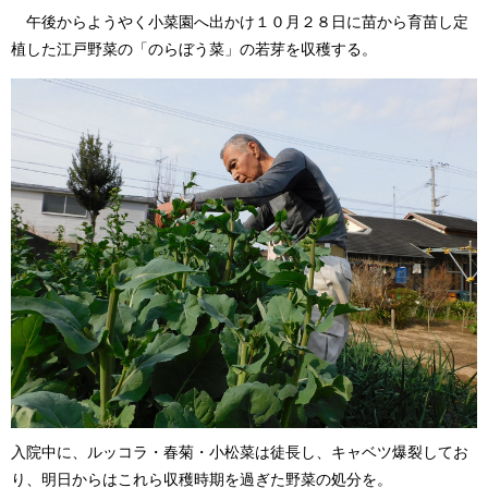
午後からようやく小菜園へ出かけ１０月２８日に苗から育苗し定
植した江戸野菜の「のらぼう菜」の若芽を収穫する。
入院中に、ルッコラ・春菊・小松菜は徒長し、キャベツ爆裂してお
り、明日からはこれら収穫時期を過ぎた野菜の処分を。