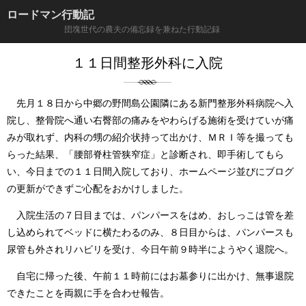
ロードマン行動記
団塊世代の農夫の備忘録を兼ねた行動記録
１１日間整形外科に入院
先月１８日から中郷の野間島公園隣にある新門整形外科病院へ入
院し、整骨院へ通い右臀部の痛みをやわらげる施術を受けていが痛
みが取れず、内科の甥の紹介状持って出かけ、ＭＲＩ等を撮っても
らった結果、「腰部脊柱管狭窄症」と診断され、即手術してもら
い、今日までの１１日間入院しており、ホームページ並びにブログ
の更新ができずご心配をおかけしました。
入院生活の７日目までは、パンパースをはめ、おしっこは管を差
し込められてベッドに横たわるのみ、８日目からは、パンパースも
尿管も外されリハビリを受け、今日午前９時半にようやく退院へ。
自宅に帰った後、午前１１時前にはお墓参りに出かけ、無事退院
できたことを両親に手を合わせ報告。