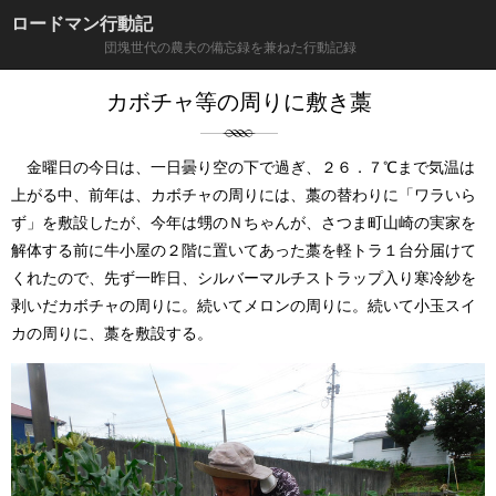
ロードマン行動記
団塊世代の農夫の備忘録を兼ねた行動記録
カボチャ等の周りに敷き藁
金曜日の今日は、一日曇り空の下で過ぎ、２６．７℃まで気温は
上がる中、前年は、カボチャの周りには、藁の替わりに「ワラいら
ず」を敷設したが、今年は甥のＮちゃんが、さつま町山崎の実家を
解体する前に牛小屋の２階に置いてあった藁を軽トラ１台分届けて
くれたので、先ず一昨日、シルバーマルチストラップ入り寒冷紗を
剥いだカボチャの周りに。続いてメロンの周りに。続いて小玉スイ
カの周りに、藁を敷設する。