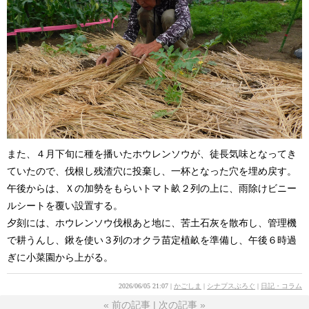
また、４月下旬に種を播いたホウレンソウが、徒長気味となってき
ていたので、伐根し残渣穴に投棄し、一杯となった穴を埋め戻す。
午後からは、Ｘの加勢をもらいトマト畝２列の上に、雨除けビニー
ルシートを覆い設置する。
夕刻には、ホウレンソウ伐根あと地に、苦土石灰を散布し、管理機
で耕うんし、鍬を使い３列のオクラ苗定植畝を準備し、午後６時過
ぎに小菜園から上がる。
2026/06/05 21:07
かごしま
シナプスぶろぐ
日記・コラム
«
前の記事
次の記事
»