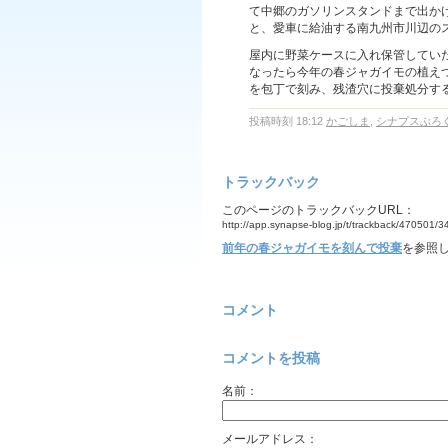
て中郷のガソリンスタンドまで出か
と、愛車に給油する南九州市川辺の
屋内に野菜ケースに入れ保管してい
なったら今年の春ジャガイモの植え
を包丁で刻み、残渣穴に投棄処分す
投稿時刻 18:12
かごしま
,
シナプスぶろ
トラックバック
このページのトラックバックURL：
http://app.synapse-blog.jp/t/trackback/470501/
前年の春ジャガイモを刻んで投棄
を参照し
コメント
コメントを投稿
名前：
メールアドレス：