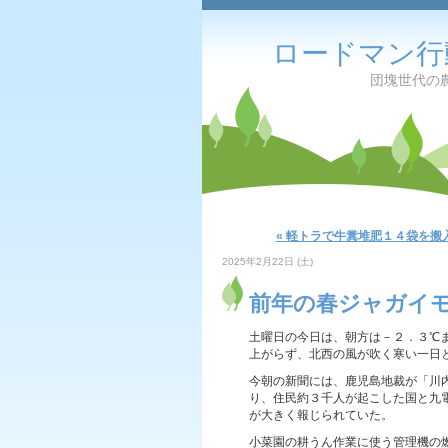
ロードマン行
団塊世代の農夫の備
« 軽トラで牛糞堆肥１４袋を搬
2025年2月22日 (土)
前年の春ジャガイ
土曜日の今日は、朝方は－２．３℃
上がらず、北西の風が吹く寒い一日
今朝の新聞には、鹿児島地裁が「川
り、住民約３千人が起こした国と九
が大きく報じられていた。
小菜園の耕うん作業に使う管理機の