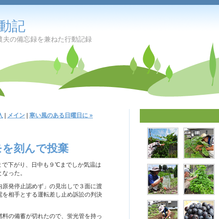
動記
忘録を兼ねた行動記録
入
|
メイン
|
寒い風のある日曜日に »
モを刻んで投棄
まで下がり、日中も９℃までしか気温は
となった。
内原発停止認めず」の見出しで３面に渡
電を相手とする運転差し止め訴訟の判決
燃料の備蓄が切れたので、蛍光管を持っ