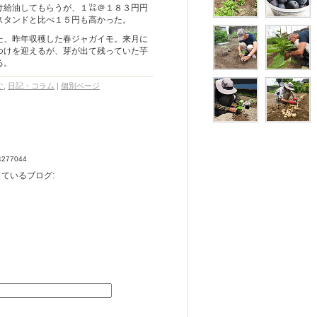
け給油してもらうが、１㍑＠１８３円円
スタンドと比べ１５円も高かった。
た、昨年収穫した春ジャガイモ。来月に
つけを迎えるが、芽が出て残っていた芋
る。
ぐ
,
日記・コラム
|
個別ページ
34277044
ているブログ: