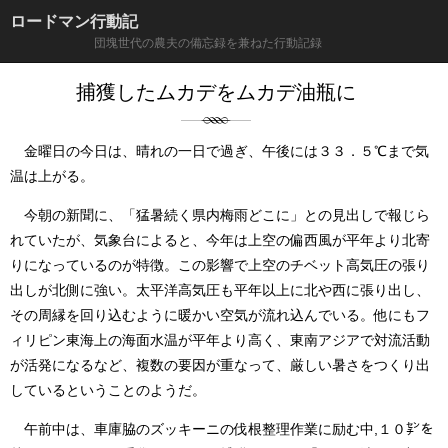
ロードマン行動記
団塊世代の農夫の備忘録を兼ねた行動記録
捕獲したムカデをムカデ油瓶に
金曜日の今日は、晴れの一日で過ぎ、午後には３３．５℃まで気
温は上がる。
今朝の新聞に、「猛暑続く県内梅雨どこに」との見出しで報じら
れていたが、気象台によると、今年は上空の偏西風が平年より北寄
りになっているのが特徴。この影響で上空のチベット高気圧の張り
出しが北側に強い。太平洋高気圧も平年以上に北や西に張り出し、
その周縁を回り込むように暖かい空気が流れ込んでいる。他にもフ
ィリピン東海上の海面水温が平年より高く、東南アジアで対流活動
が活発になるなど、複数の要因が重なって、厳しい暑さをつくり出
しているということのようだ。
午前中は、車庫脇のズッキーニの伐根整理作業に励む中,１０㌢を