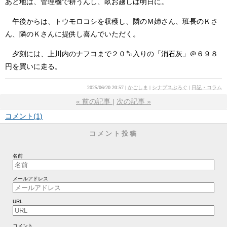
あと地は、管理機で耕うんし、畝お越しは明日に。
午後からは、トウモロコシを収穫し、隣のＭ姉さん、班長のＫさ
ん、隣のＫさんに提供し喜んでいただく。
夕刻には、上川内のナフコまで２０㌔入りの「消石灰」＠６９８
円を買いに走る。
2025/06/20 20:57
かごしま
シナプスぶろぐ
日記・コラム
«
前の記事
次の記事
»
コメント(1)
コメント投稿
名前
メールアドレス
URL
コメント