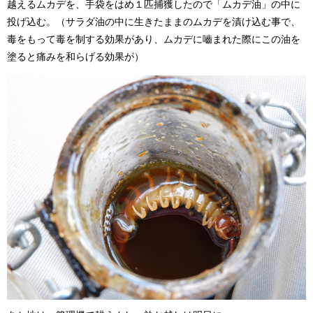
越えるムカデを、手袋をはめ１匹捕獲したので「ムカデ油」の中に
投げ込む。（サラダ油の中に生きたままのムカデを漬け込む事で、
毒をもって毒を制する効果があり、ムカデに嚙まれた際にこの油を
塗ると痛みを和らげる効果が）