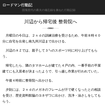
ロードマン行動記
団塊世代の農夫の備忘録を兼ねた行動記録
川辺から帰宅後 整骨院へ
月曜日の今日は、２ｎｄの訓練治療を受けるため、午前８時４０
分に自宅を出発し南九州川辺まで出かける。
川辺のＡＺでは、親子して３㍉のスポーツ刈に刈り上げてもら
う。
帰宅したら、隣のタマホームが建てた４戸の内、一番手前の平屋
建てにも入居者が決まったようで、引っ越し作業が行われていた。
午後４時前に整骨院へ出かける。
夕刻には、２ｎｄのメガネのフレームが汗で硬くなったとの相談
を受け、歴史資料館脇のヨネザワに出かけ、洗浄・油さしをしても
らう。