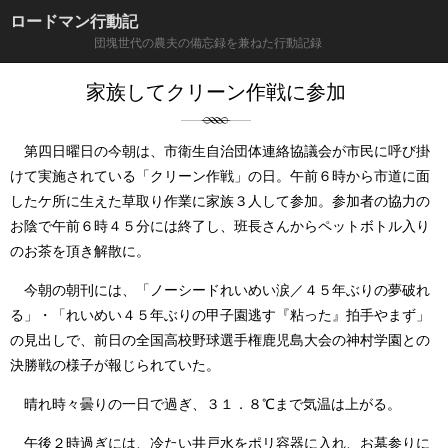
ロードマン行動記
団塊世代の農夫の備忘録を兼ねた行動記録
家族してクリーン作戦に参加
第四日曜日の今朝は、市衛生自治団体連絡協議会が市民に呼び掛
けて実施されている「クリーン作戦」の日。午前６時から市道に面
したケ所に生えた草取り作業に家族３人して参加。参加者の協力の
お陰で午前６時４５分には終了し、班長さんからペットボトル入り
のお茶を頂き解散に。
今朝の朝刊には、「ノーシードれいめい涙／４５年ぶりの夢破れ
る」・「れいめい４５年ぶりの甲子園逃す『粘った』拍手やまず」
の見出しで、前日の全国高校野球選手権鹿児島大会の神村学園との
決勝戦の様子が報じられていた。
晴れ時々曇りの一日で過ぎ、３１．８℃まで気温は上がる。
午後２時過ぎには、冷たい井戸水をポリ容器に入れ、お墓参りに