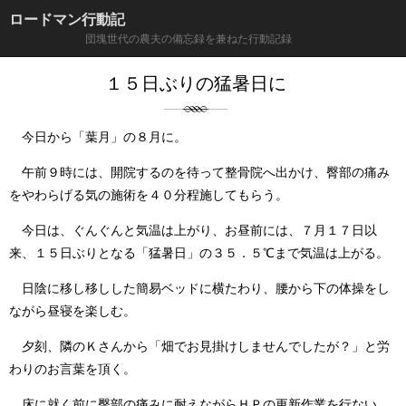
ロードマン行動記
団塊世代の農夫の備忘録を兼ねた行動記録
１５日ぶりの猛暑日に
今日から「葉月」の８月に。
午前９時には、開院するのを待って整骨院へ出かけ、臀部の痛み
をやわらげる気の施術を４０分程施してもらう。
今日は、ぐんぐんと気温は上がり、お昼前には、７月１７日以
来、１５日ぶりとなる「猛暑日」の３５．５℃まで気温は上がる。
日陰に移し移しした簡易ベッドに横たわり、腰から下の体操をし
ながら昼寝を楽しむ。
夕刻、隣のＫさんから「畑でお見掛けしませんでしたが？」と労
わりのお言葉を頂く。
床に就く前に臀部の痛みに耐えながらＨＰの更新作業を行ない、